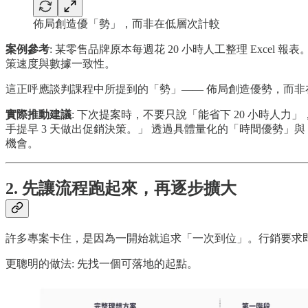
佈局創造優「勢」，而非在低層次計較
案例參考
: 某零售品牌原本每週花 20 小時人工整理 Exce
策速度與數據一致性。
這正呼應談判課程中所提到的「勢」—— 佈局創造優勢，而
實際推動建議
: 下次提案時，不要只說「能省下 20 小時人
手提早 3 天做出促銷決策。」 透過具體量化的「時間優勢
機會。
2. 先讓流程跑起來，再逐步擴大
許多專案卡住，是因為一開始就追求「一次到位」。行銷要求即時
更聰明的做法: 先找一個可落地的起點。