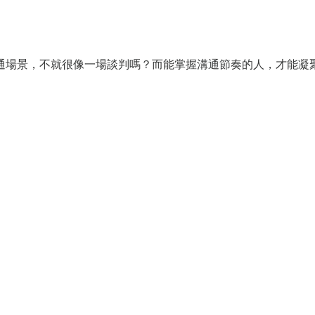
通場景，不就很像一場談判嗎？而能掌握溝通節奏的人，才能凝