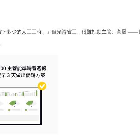
以省下多少的人工工時。」但光談省工，很難打動主管、高層 ——
。