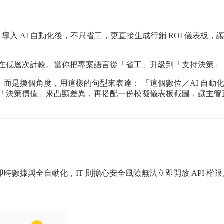
l 報表。導入 AI 自動化後，不只省工，更直接生成行銷 ROI 
非在低層次計較。當你把專案語言從「省工」升級到「支持決策」
力」，而是換個角度，用這樣的句型來表達： 「這個數位／AI 自
」與「決策價值」來凸顯差異，再搭配一份模擬儀表板截圖，讓主
數據與全自動化，IT 則擔心安全風險無法立即開放 API 權