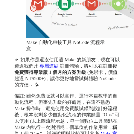
Make 自動化串接工具 NoCode 流程示
意
🎉 如果你是還沒使用過 Make 的新朋友，現在可以
透過我們此
專屬連結
註冊體驗，將可以在註冊後
免費獲得專業版 1 個月的方案升級
(免綁卡，價值
超過 NT$500+)，讓你更好地嘗試與體驗 NoCode
的方便～ 🥳
備註: 雖然免費版就可以實作、運行本篇教學的自
動化流程，但事先升級的好處是，在還不熟悉
Make 操作時，避免使用免費版試錯到設計好流程
後，根本沒剩多少自動化流程的作業餘量 “Ops” 可
以使用 (以上圖流程示意，每一個數位工具節點在
Make 內執行一次則消耗 1 個單位的作業用量，稱
為 1 個 “Ops”。詳細說明與比較可以參考
Make 官