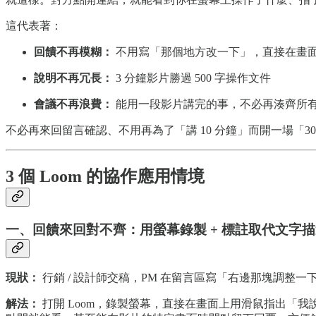
這代表著：
回饋不再模糊：
不用寫「那個地方改一下」，直接在畫
說明不再冗長：
3 分鐘影片勝過 500 字操作文件
會議不再浪費：
能用一段影片講完的事，不必再湊齊所
不必再來回留言確認、不用再為了「講 10 分鐘」而開一場「3
3 個 Loom 的協作應用情境
一、回饋來回對不齊：用螢幕錄製 + 標註取代文字
現狀：
行銷 / 設計師交稿，PM 在留言區寫「右邊那塊調整
解法：
打開 Loom，錄製螢幕，直接在畫面上用滑鼠指出「我說的是