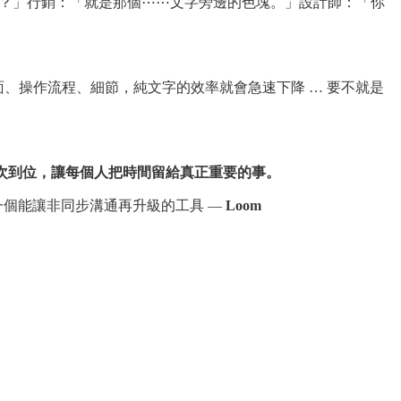
右邊？」行銷：「就是那個⋯⋯文字旁邊的色塊。」設計師：「你
畫面、操作流程、細節，純文字的效率就會急速下降 … 要不就是
次到位，讓每個人把時間留給真正重要的事。
個能讓非同步溝通再升級的工具 —
Loom