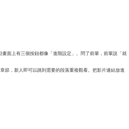
但畫面上有三個按鈕都像「進階設定」。問了前輩，前輩說「就
字稿和章節，新人即可以跳到需要的段落重複觀看。把影片連結放進