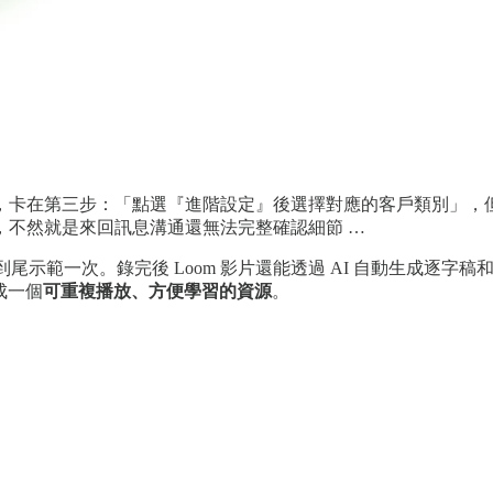
，卡在第三步：「點選『進階設定』後選擇對應的客戶類別」，
，不然就是來回訊息溝通還無法完整確認細節 …
到尾示範一次。錄完後 Loom 影片還能透過 AI 自動生成逐
變成一個
可重複播放、方便學習的資源
。