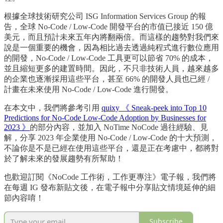
根據全球技術研究公司 ISG Information Services Group 的報
告，全球 No-Code / Low-Code 開發平台的市值已接近 150 億
美元，而且預計未來五年內將翻兩倍。而這樣的趨勢對我們來
說是一個重要的機會，因為相比過去透過純程式進行數位應用
的開發，No-Code / Low-Code 工具更可以節省 70% 的成本，
並且縮短更多的建置時間。因此，不只非技術人員，越來越多
的企業也逐漸採用這些平台，甚至 66% 的開發人員也已經 /
計畫在未來使用 No-Code / Low-Code 進行開發。
在本文中，我們將參考引用
quixy 《 Sneak-peek into Top 10
Predictions for No-Code Low-Code Adoption by Businesses for
2023 》
的部分內容，並加入 NoTime NoCode 過往經驗、見
解，分享 2023 年企業使用 No-Code / Low-Code 的十大預測，
不論你是不是已經在使用這些平台，還是正在考慮中，都將對
於了解未來的發展趨勢有所幫助！
也歡迎訂閱《NoCode 工作術，工作更專注》電子報，我們將
在每週 IG 發布新貼文後，在電子報中分享貼文情境延伸的細
節內容唷！
Subscribe