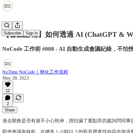
【會議必備】如何透過 AI (ChatGPT &
Subscribe
Sign in
NoCode 工作術 #008 - AI 自動生成會議紀錄，不
NoTime NoCode｜簡化工作流程
May 28, 2023
12
2
Share
過去開會是否有過不小心恍神，因怕漏了重點而四處詢問同事
即使會議有錄影，在總長 1 小時以上的影音裡查找內容也很浪