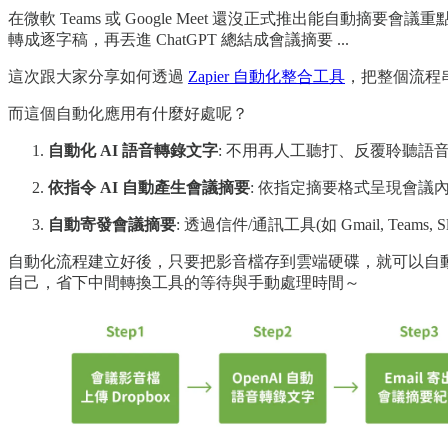
在微軟 Teams 或 Google Meet 還沒正式推出能自動摘
轉成逐字稿，再丟進 ChatGPT 總結成會議摘要 ...
這次跟大家分享如何透過
Zapier 自動化整合工具
，把整個流程
而這個自動化應用有什麼好處呢？
自動化 AI 語音轉錄文字
: 不用再人工聽打、反覆聆聽語
依指令 AI 自動產生會議摘要
: 依指定摘要格式呈現會議
自動寄發會議摘要
:
透過信件/通訊工具(如 Gmail, Tea
自動化流程建立好後，只要把影音檔存到雲端硬碟，就可以自動透過 Op
自己，省下中間轉換工具的等待與手動處理時間～