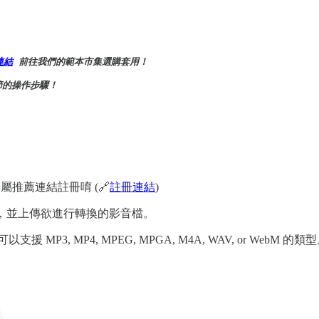
連結
 前往我們的範本市集選購套用！

的操作步驟！

屬推薦連結註冊唷 (🔗
註冊連結
)
料夾，並上傳欲進行轉換的影音檔。
P3, MP4, MPEG, MPGA, M4A, WAV, or WebM 的類