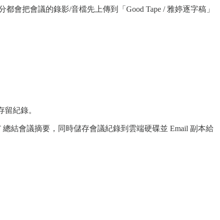
分都會把會議的錄影/音檔先上傳到「Good Tape / 雅婷逐字稿」
發或存留紀錄。
PT 總結會議摘要，同時儲存會議紀錄到雲端硬碟並 Email 副本給