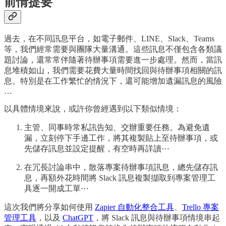
前情提要
過去，在不同訊息平台，如電子郵件、LINE、Slack、Teams
等，我們經常需要與團隊大量溝通。這些訊息不僅包含各類議
題討論，還常常伴隨著待辦事項需要進一步處理。然而，當訊
息堆積如山，我們需要花費大量時間找回與待辦事項相關的訊
息。特別是在工作繁忙的情況下，還可能增加遺漏訊息的風險
…
以具體情境來說，或許你曾經遇到以下類似情境：
主管、同事時常私訊告知、交辦重要任務。為避免遺
漏，立刻停下手邊工作，將其複製貼上至待辦事項，或
先儲存訊息並設定提醒，有空時再詳讀⋯
在冗長討論串中，散落專案待辦事項訊息，總先儲存訊
息，再額外花時間將 Slack 訊息複製擷取到專案管理工
具逐一開成工單⋯
這次我們將分享如何使用
Zapier 自動化整合工具
、
Trello 專案
管理工具
，以及
ChatGPT
，將 Slack 訊息與待辦事項情境串起