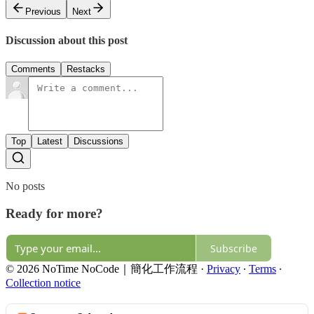
Previous
Next
Discussion about this post
Comments
Restacks
Top
Latest
Discussions
No posts
Ready for more?
Subscribe
© 2026 NoTime NoCode｜簡化工作流程
·
Privacy
∙
Terms
∙
Collection notice