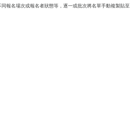
表，再依據不同報名場次或報名者狀態等，逐一或批次將名單手動複製貼至