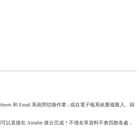
eets 和 Email 系統間切換作業 ; 或在電子報系統重複匯入、篩
直接在 Airtable 後台完成！不僅名單資料不會四散各處，