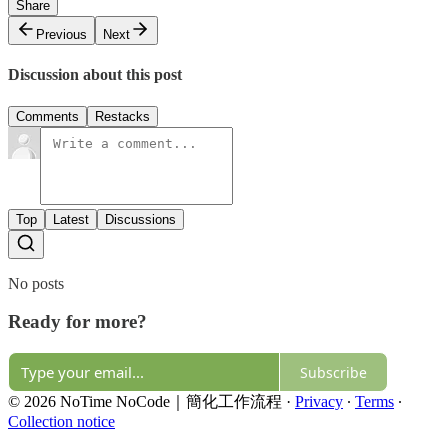
Share
Previous
Next
Discussion about this post
Comments
Restacks
Top
Latest
Discussions
No posts
Ready for more?
Subscribe
© 2026 NoTime NoCode｜簡化工作流程
·
Privacy
∙
Terms
∙
Collection notice