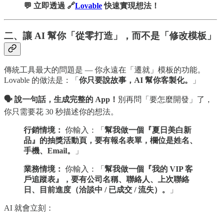
💬 立即透過 🔗
Lovable
快速實現想法！
二、讓 AI 幫你「從零打造」，而不是「修改模板」
傳統工具最大的問題是 — 你永遠在「遷就」模板的功能。
Lovable 的做法是：「
你只要說故事，AI 幫你客製化。
」
🗣️ 說一句話，生成完整的 App！
別再問「要怎麼開發」了，
你只需要花 30 秒描述你的想法。
行銷情境：
你輸入：「
幫我做一個『夏日美白新
品』的抽獎活動頁，要有報名表單，欄位是姓名、
手機、Email。
」
業務情境：
你輸入：「
幫我做一個『我的 VIP 客
戶追蹤表』，要有公司名稱、聯絡人、上次聯絡
日、目前進度（洽談中 / 已成交 / 流失）。
」
AI 就會立刻：