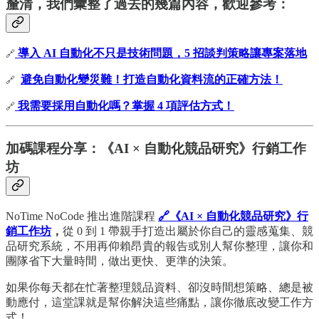
釐清，我們彙整了過去的幾篇內容，歡迎參考：
導入 AI 自動化不只是技術問題，5 招談判策略讓專案落地
🔗
避免自動化變災難！打造自動化資料流的正確方法！
🔗
我需要採用自動化嗎？掌握 4 項評估方式！
🔗
加碼課程分享：《AI × 自動化競品研究》行銷工作
坊
NoTime NoCode 推出進階課程
🔗《AI × 自動化競品研究》行
銷工作坊
，
從 0 到 1 帶親手打造出屬於你自己的靈感蒐集、競
品研究系統，不用再仰賴昂貴的報告或別人幫你整理，讓你和
團隊省下大量時間，做出更快、更準的決策。
如果你每天都在忙著整理競品資料、卻沒時間想策略、總是被
動應付，這堂課就是幫你解決這些痛點，讓你徹底改變工作方
式！