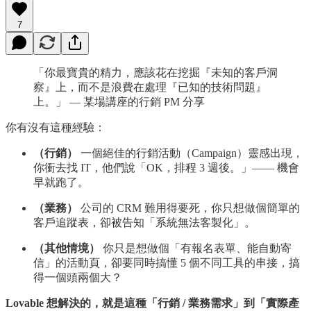
7
「你最寶貴的精力，應該花在挖掘『未知的客戶洞
察』上，而不是浪費在處理『已知的技術問題』
上。」 — 某場講座的行銷 PM 分享
你有沒有這種經驗：
（行銷）
一個絕佳的行銷活動（Campaign）靈感出現，
你衝去找 IT，他們說「OK，排程 3 週後。」—— 機會
早就跑了。
（業務）
公司的 CRM 難用得要死，你只想做個簡單的
客戶追蹤表，卻被告知「系統無法客製化」。
（其他情境）
你只是想做個「有報名表單、能自動寄
信」的活動頁，卻要同時搞懂 5 個不同工具的串接，搞
得一個頭兩個大？
Lovable 想解決的，就是這種「行銷 / 業務需求」到「實際產