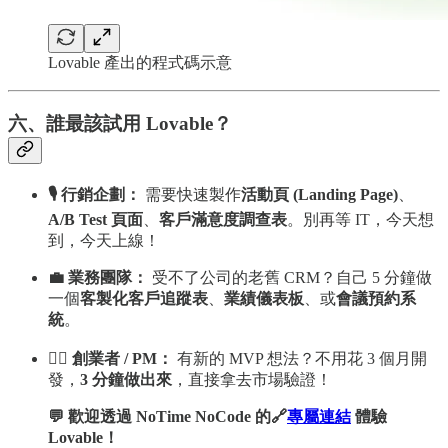
Lovable 產出的程式碼示意
六、誰最該試用 Lovable？
🎙️ 行銷企劃：
需要快速製作
活動頁 (Landing Page)
、
A/B Test 頁面
、
客戶滿意度調查表
。別再等 IT，今天想
到，今天上線！
💼 業務團隊：
受不了公司的老舊 CRM？自己 5 分鐘做
一個
客製化客戶追蹤表
、
業績儀表板
、或
會議預約系
統
。
🏃‍♂️ 創業者 / PM：
有新的 MVP 想法？不用花 3 個月開
發，
3 分鐘做出來
，直接拿去市場驗證！
💬 歡迎透過 NoTime NoCode 的🔗
專屬連結
體驗
Lovable！