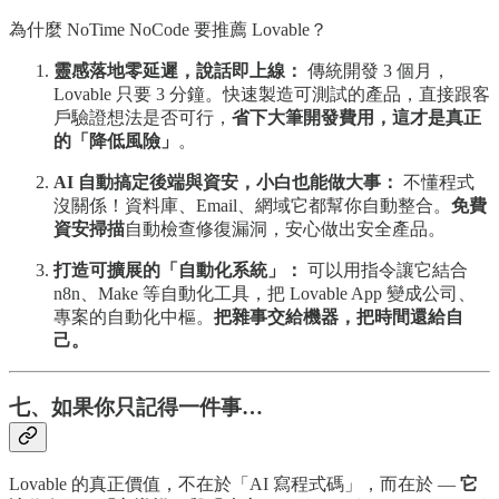
為什麼 NoTime NoCode 要推薦 Lovable？
靈感落地零延遲，說話即上線：
傳統開發 3 個月，
Lovable 只要 3 分鐘。快速製造可測試的產品，直接跟客
戶驗證想法是否可行，
省下大筆開發費用，這才是真正
的「降低風險」
。
AI 自動搞定後端與資安，小白也能做大事：
不懂程式
沒關係！資料庫、Email、網域它都幫你自動整合。
免費
資安掃描
自動檢查修復漏洞，安心做出安全產品。
打造可擴展的「自動化系統」：
可以用指令讓它結合
n8n、Make 等自動化工具，把 Lovable App 變成公司、
專案的自動化中樞。
把雜事交給機器，把時間還給自
己。
七、如果你只記得一件事…
Lovable 的真正價值，不在於「AI 寫程式碼」，而在於 —
它