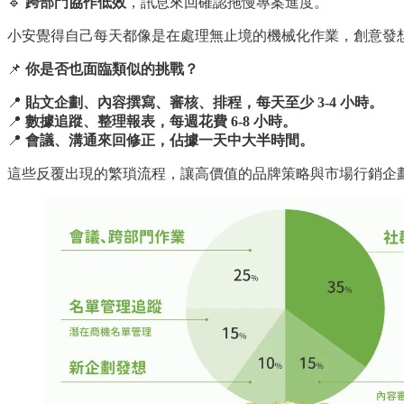
🔹
跨部門協作低效
，訊息來回確認拖慢專案進度。
小安覺得自己每天都像是在處理無止境的機械化作業，創意發
📌
你是否也面臨類似的挑戰？
📍
貼文企劃、內容撰寫、審核、排程，每天至少 3-4 小時。
📍
數據追蹤、整理報表，每週花費 6-8 小時。
📍
會議、溝通來回修正，佔據一天中大半時間。
這些反覆出現的繁瑣流程，讓高價值的品牌策略與市場行銷企