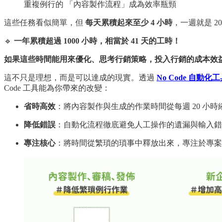
重複例行的 「內容製作流程」成為效率瓶頸
這些任務看似簡單，但
每天累積起來至少 4 小時
，一週就是 2
🔹
一年累積超過 1000 小時，相當於 41 天的工時！
如果這些時間能用來優化、思考行銷策略，投入行銷的成本效
這不只是理想，而是可以達成的現實。透過
No Code 自動化
Code 工具能為你帶來的改變：
省時高效
：將內容製作與生成的作業時間從每週 20 小
降低錯誤
：自動化流程徹底避免人工操作的遺漏與輸入錯
專注核心
：將時間從繁瑣的瑣事中釋放出來，專注於專案