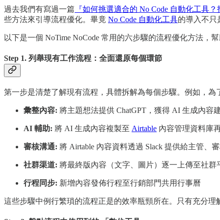
過去我們有寫過一篇
『如何挑選適合的 No Code 自動化工
些方法來引導流程優化。畢竟
No Code 自動化工具
的導入不只
以下是一個 NoTime NoCode 常用的六步驟的流程優
Step 1. 列舉現有工作流程：全面還原每個環節
第一步是清楚了解現有流程，具體拆解為每個步驟。例如，為
彙整內容:
將主題想法提供 ChatGPT，獲得 AI 生成內
AI 輔助:
將 AI 生成內容複製至
Airtable
內容管理資料庫
審核溝通:
將 Airtable 內容資料透過 Slack 提供給
社群渠道:
將最終版內容（文字、圖片）逐一上傳至社群
行程同步:
新增內容發佈行程至行銷部門共用行事曆
這些步驟中例行繁瑣的流程正是的效率瓶頸所在。只有充分理