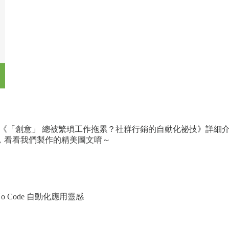
de 職場特輯 -《「創意」 總被繁瑣工作拖累？社群行銷的自動化祕技》詳細介
，看看我們製作的精美圖文唷～
 Code 自動化應用靈感