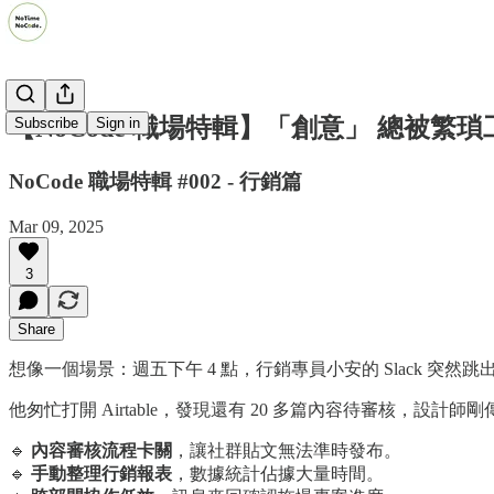
【NoCode 職場特輯】「創意」 總被
Subscribe
Sign in
NoCode 職場特輯 #002 - 行銷篇
Mar 09, 2025
3
Share
想像一個場景：週五下午 4 點，行銷專員小安的 Slack 突然
他匆忙打開 Airtable，發現還有 20 多篇內容待審核，
🔹
內容審核流程卡關
，讓社群貼文無法準時發布。
🔹
手動整理行銷報表
，數據統計佔據大量時間。